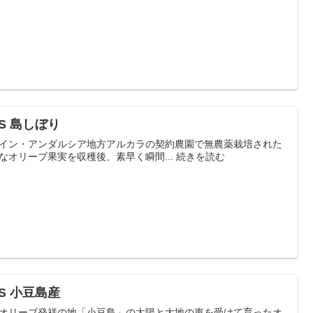
S 島しぼり
イン・アンダルシア地方アルカラの契約農園で無農薬栽培された
なオリーブ果実を収穫後、素早く瞬間... 続きを読む
S 小豆島産
オリーブ発祥の地「小豆島」の太陽と大地の恵を受けて育ったオ