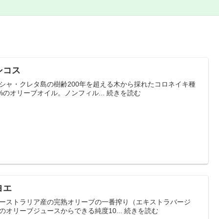
シコス
シャ・クレタ島の樹齢200年を超える木から採れたコロネイキ種
0%のオリーブオイル。ノンフィル... 続きを読む
ヨエ
ーストラリア産の完熟オリーブの一番搾り（エキストラバージ
のオリーブジュースからできる純度10... 続きを読む