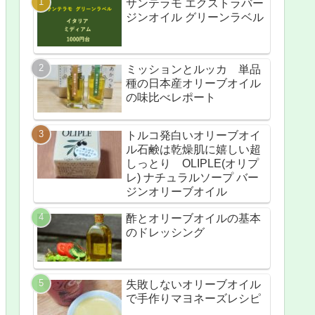
サンテラモ エクストラバー
ジンオイル グリーンラベル
ミッションとルッカ 単品
種の日本産オリーブオイル
の味比べレポート
トルコ発白いオリーブオイ
ル石鹸は乾燥肌に嬉しい超
しっとり OLIPLE(オリプ
レ) ナチュラルソープ バー
ジンオリーブオイル
酢とオリーブオイルの基本
のドレッシング
失敗しないオリーブオイル
で手作りマヨネーズレシピ