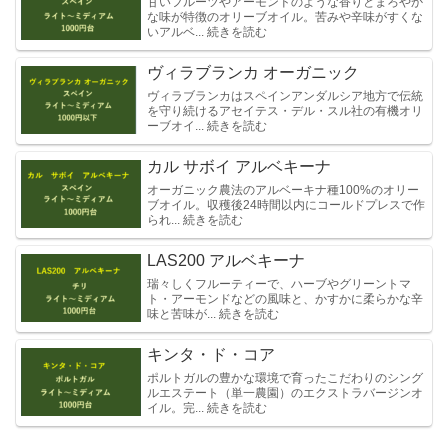
甘いフルーツやアーモンドのような香りとまろやか
な味が特徴のオリーブオイル。苦みや辛味がすくな
いアルベ... 続きを読む
ヴィラブランカ オーガニック
ヴィラブランカはスペインアンダルシア地方で伝統
を守り続けるアセイテス・デル・スル社の有機オリ
ーブオイ... 続きを読む
カル サボイ アルベキーナ
オーガニック農法のアルベーキナ種100%のオリー
ブオイル。収穫後24時間以内にコールドプレスで作
られ... 続きを読む
LAS200 アルベキーナ
瑞々しくフルーティーで、ハーブやグリーントマ
ト・アーモンドなどの風味と、かすかに柔らかな辛
味と苦味が... 続きを読む
キンタ・ド・コア
ポルトガルの豊かな環境で育ったこだわりのシング
ルエステート（単一農園）のエクストラバージンオ
イル。完... 続きを読む