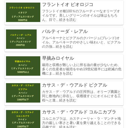
フラントイオ ビオロジコ
フラントイオ種100％のフルーティーなオリーブオ
イルです。美しいグリーンのオイルは味はもちろ
ん、目で... 続きを読む
パルティーダ・レアル
アルベキーナとピクアルのクパージュ(ブレンド)オ
イル。アルベキーナのやさしい味わいと、ピクアル
の力強... 続きを読む
早摘みロイヤル
栽培と収穫が難しい上に搾る油の量が少ないため、
多くの生産者が栽培をやめ19世紀後半には絶滅の危
機にま... 続きを読む
カサス・デ・ウアルド ピクアル
カサス・デ・ウアルドの圧搾所は、オリーブ農園と
同じ敷地内に存在し、収穫後すぐにオイルにする工
程へと進... 続きを読む
カサス・デ・ウアルド コルニカブラ
コルニカブラは、カスティーリャ・ラ・マンチャ地
方の厳しい寒さと暑い夏を乗り越えることのできる
品種で古... 続きを読む