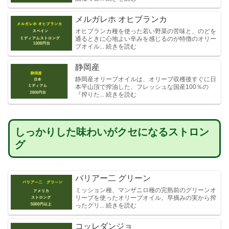
メルガレホ オヒブランカ
オヒブランカ種を使った若い野菜の苦味と、のどを
通るときに心地よい辛みを感じるのが特徴のオリー
ブオイル... 続きを読む
静岡産
静岡産オリーブオイルは、オリーブ収穫後すぐに日
本平山頂で搾油した、フレッシュな国産100％の
『搾りた... 続きを読む
しっかりした味わいがクセになるストロン
グ
バリアー二 グリーン
ミッション種、マンザニロ種の完熟前のグリーンオ
リーブを使ったオリーブオイル。早摘みの実から搾
ったグリ... 続きを読む
コッレダンジョ