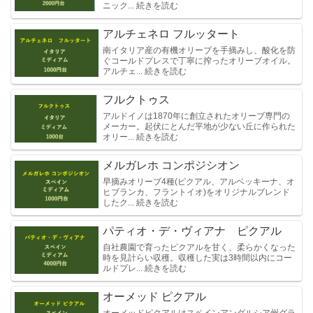
ニック... 続きを読む
アルチェネロ フルッタート
南イタリア産の有機オリーブを手摘みし、酸化を防
ぐコールドプレスで丁寧に搾ったオリーブオイル。
アルチェ... 続きを読む
フルクトゥス
アルドイノは1870年に創立されたオリーブ専門の
メーカー。起伏にとんだ平地が少ない丘に作られた
オリー... 続きを読む
メルガレホ コンポジシオン
早摘みオリーブ4種(ピクアル、アルベッキーナ、オ
ヒブランカ、フラントイオ)をオリジナルブレンド
したク... 続きを読む
パティオ・デ・ヴィアナ ピクアル
自社農園で育ったピクアルを甘く、柔らかくなった
時を見計らい収穫。収穫した実は3時間以内にコー
ルドプレ... 続きを読む
オーメッド ピクアル