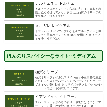
アルチェネロ ドルチェ
アルチェネロはイタリアの各地に点在する農家や農
協と強く結ばれており、安定した品質のオリーブの
実を集め... 続きを読む
メルガレホ ピクアル
トマトやグリーンアップルなどのフルーティーな風
味をもつ早摘みピクアル種100%使用したオリーブ
オイル... 続きを読む
ほんのりスパイシーなライト~ミディアム
極実オリーブ
極実オリーブオイルはスペイン産と小豆島産の厳選
されたエキストラバージンをクパージュしたオリー
ブオイル。50mlのお試しサイズを購入して使ったレ
ビュー（感想）も掲載しています。
イアンノッタ イトラーナ
青いトマト、草原の緑の香り、最後にはほのかにア
ーモンドの香りが特徴のオリーブオイル。2018