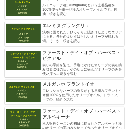
ルミニャーナ種(Rumignana)という土着品種を
100%使った単一品種のオリーブオイルです。搾
油... 続きを読む
エレミタ グランクリュ
渓谷に囲まれた、ひっそりと隠されたようなエリア
にある、条件のよいすばらしいオリーブが取れる
畑。そこか... 続きを読む
ファースト・デイ・オブ・ハーベスト
ピクアル
実りの季節を迎え、手塩にかけたオリーブの実を摘
み取る収穫の日。その初日に摘んだオリーブのみを
使い搾っ... 続きを読む
メルガレホ フラントイオ
フレッシュなハーブの香りがする早摘みフラントイ
オ種100%を使用したオリーブオイル。ドライフル
ーツの... 続きを読む
ファースト・デイ・オブ・ハーベスト
アルベキーナ
秋の収穫シーズンの初日に摘まれたアルベーキナ種
のオリーブの実のみを使って作ったオリーブオイル