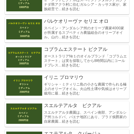
オーメッドピクアルはスペインアンダルシア州グラ
ナダ県アクラ村に住むガルシア・カッサス家が、家
族経営で... 続きを読む
パルケオリーヴァ セリエ オロ
スペイン・アンダルシア州のオリーブ農家4000家
が所属するスブベティカ農協組合のオリーブオイ
ル。山の... 続きを読む
コブラムエステート ピクアル
オーストラリア№１のオイルブランド「コブラムエ
ステート」は実を採取してから8時間以内にコール
ドプレス... 続きを読む
イリニ プロマリウ
ギリシャ・ミティリニ島の小さな農園で作られる極
上のオリーブオイル。火山性土壌や気候はオリーブ
栽培に最... 続きを読む
スエルテアルタ ピクアル
スエルテアルタ農園は、スペイン南部、アンダルシ
ア州コルドバ、バエナ地区にあり、プラド侯爵家の
自家農園... 続きを読む
エステアルタ クパージュ