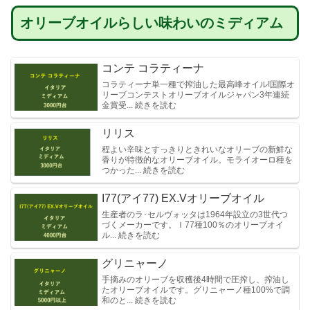
オリーブオイルらしい味わいのミディアム
コンテ コラティーナ
コラティーナ単一種で搾油した最高峰オイル!国際オ
リーブコンテストオリーブオイルジャパン3年連続
金賞受... 続きを読む
リリス
程よい辛味とすっきりときれいなオリーブの新鮮な
香りが特徴的なオリーブオイル。モライオーロ種を
つかった... 続きを読む
I77(アイ77) EX.Vオリーブオイル
生産者のラ･セルヴォッタは1964年設立の3世代つ
づくメーカーです。Ｉ77種100％のオリーブオイ
ル... 続きを読む
グリニャーノ
⼿摘みのオリーブを収穫後4時間で圧搾し、搾油し
たオリーブオイルです。グリニャーノ種100%で調
和のと... 続きを読む