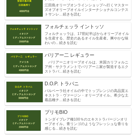
江田島オリーブオンラインショップへ行くマスター
ズオブオリーブオイルインターナショナルコンテス
トサンレ... 続きを読む
フォルチェッラ イントッソ
フォルチェッラは、17世紀半ばからオリーブオイル
を生産する、歴史のあるオイル生産者。爽やかな味
わいの... 続きを読む
バリアー二 レギュラー
バリアーニオリーブオイルは、米国カリフォルニ
ア州・サクラメントでバリアーニ家が製造するエク
ストラバ... 続きを読む
D.O.P. トラパニ
バルベーラ社オイルの中でトップレンジの高品質エ
キストラ・ヴァージン・オリーブオイル。希少な土
着品種チ... 続きを読む
プリモBIO
トンダイブレア種100％のエキストラバージンオリ
ーブオイル。青リンゴのようなフレッシュな香りを
感じる... 続きを読む