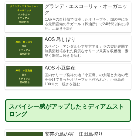
グランデ・エスコーリャ・オーガニッ
ク
CARMの自社畑で収穫したオリーブを、畑の中にあ
る最新設備のラガール（搾油所）で24時間以内に搾
油。... 続きを読む
AOS 島しぼり
スペイン・アンダルシア地方アルカラの契約農園で
無農薬栽培された良質なオリーブ果実を収穫後、素
早く瞬間... 続きを読む
AOS 小豆島産
国内オリーブ発祥の地「小豆島」の太陽と大地の恵
を受けて育ったオリーブから作られた、小豆島産
100％の... 続きを読む
スパイシー感がアップしたミディアムスト
ロング
安芸の島の実 江田島搾り