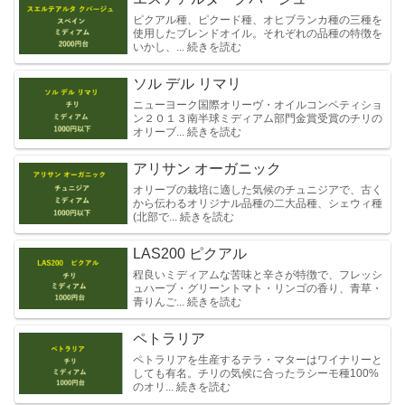
ピクアル種、ピクード種、オヒブランカ種の三種を
使用したブレンドオイル。それぞれの品種の特徴を
いかし、... 続きを読む
ソル デル リマリ
ニューヨーク国際オリーヴ・オイルコンペティショ
ン２０１３南半球ミディアム部門金賞受賞のチリの
オリーブ... 続きを読む
アリサン オーガニック
オリーブの栽培に適した気候のチュニジアで、古く
から伝わるオリジナル品種の二大品種、シェウィ種
(北部で... 続きを読む
LAS200 ピクアル
程良いミディアムな苦味と辛さが特徴で、フレッシ
ュハーブ・グリーントマト・リンゴの香り、青草・
青りんご... 続きを読む
ペトラリア
ペトラリアを生産するテラ・マターはワイナリーと
しても有名。チリの気候に合ったラシーモ種100%
のオリ... 続きを読む