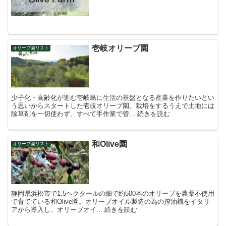
壱岐オリーブ園
オリーブ園リスト
少子化・高齢化が進む壱岐島に生活の基盤となる産業を作りたいとい
う思いからスタートした壱岐オリーブ園。栽培をするうえで土地には
除草剤を一切使わず、すべて手作業で管... 続きを読む
和Olive園
オリーブ園リスト
静岡県浜松市で1.5ヘクタールの畑で約500本のオリーブを農薬不使用
で育てている和Olive園。オリーブオイル製造の為の搾油機をイタリ
アから導入し、オリーブオイ... 続きを読む