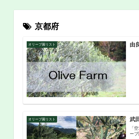
京都府
由
オリーブ園リスト
武
オリーブ園リスト
「空
ーブ