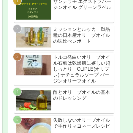
サンテラモ エクストラバー
ジンオイル グリーンラベル
ミッションとルッカ 単品
種の日本産オリーブオイル
の味比べレポート
トルコ発白いオリーブオイ
ル石鹸は乾燥肌に嬉しい超
しっとり OLIPLE(オリプ
レ) ナチュラルソープ バー
ジンオリーブオイル
酢とオリーブオイルの基本
のドレッシング
失敗しないオリーブオイル
で手作りマヨネーズレシピ